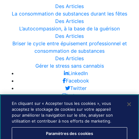
Des Articles
La consommation de substances durant les fêtes
Des Articles
L’autocompassion, à la base de la guérison
Des Articles
Briser le cycle entre épuisement professionnel et
consommation de substances
Des Articles
Gérer le stress sans cannabis
LinkedIn
Facebook
Twitter
Instagram
En cliquant sur « Accepter tous les cookies », vous
acceptez le stockage de cookies sur votre appareil
Ressources
pour améliorer la navigation sur le site, analyser son
Contactez-nous
utilisation et contribuer à nos efforts de marketing.
Paramètres des cookies